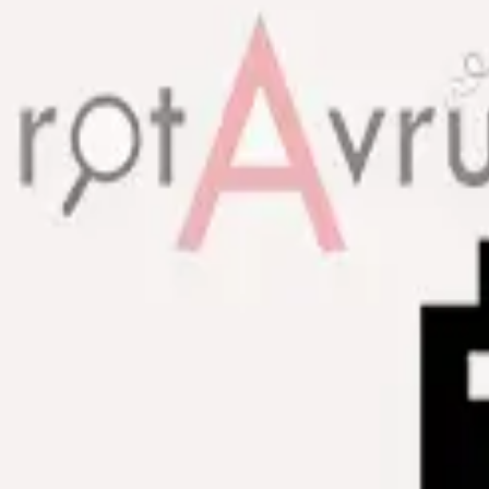
A
rot
vrupa
Avrupa seyahati hakkında ipuçları, rotalar ve
bütçe tavsiyeleri.
HIZLI BAĞLANTILAR
Hakkında
İletişim
Site Haritası
KATEGORILER
TAKIP ET
© 2026 ROTAVRUPA
İSTANBUL