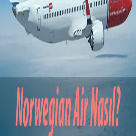
sormamıza sebep oluyor. Öncelikle şunu belirtmeliyim k…
Güncellendi: 5 Mayıs 2026
A
rot
vrupa
Avrupa seyahati hakkında ipuçları, rotalar ve
bütçe tavsiyeleri.
HIZLI BAĞLANTILAR
Hakkında
İletişim
Site Haritası
KATEGORILER
TAKIP ET
© 2026 ROTAVRUPA
İSTANBUL