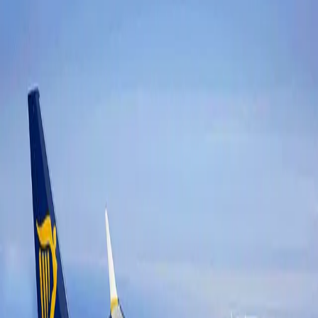
383 TL Atina-Sofya-Bari-Roma-Bükreş (İzmir Çıkışlı da
Mümkün) 383 TL Tekrar yeni ve ucuz bir rota ile…
Güncellendi: 15 Mayıs 2026
Uçak Bileti Kampanyaları
Amsterdam'lı Ucuz Rota!
Viyana-Bratislava-Berlin-
Köln-Amsterdam
Amsterdam'lı Ucuz Rota! Viyana-Bratislava-Berlin-Köln-
Amsterdam Amsterdam'lı Ucuz Rota! Viyana-Bratislava-
Berlin-Köln-Amsterdam Dün sizden aldığımız mail ve…
Güncellendi: 15 Mayıs 2026
Uçak Bileti Kampanyaları