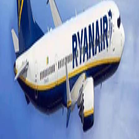
Stokholm-Gdansk-Varşova-
Köln Toplamda 249 TL
Stokholm-Gdansk-Varşova-Köln Toplamda 249 TL
Yaklaşık 10 gün önce sizlere "Rotavrupa'da Neler Görmek
İstersiniz?" diye sormuştuk ve bugünden itibaren uçak …
Güncellendi: 15 Mayıs 2026
Uçak Bileti Kampanyaları
Ryanair Yüzde 30 İndirimi
**BİTTİ**
Ryanair Yüzde 30 İndirimi Ryanair Yüzde 30 İndirimi Daha
önce rotavrupa'da adını onlarca kez duyduğunuz Ryanair
yine bir indirimle karşınızda! Bilindiği üze…