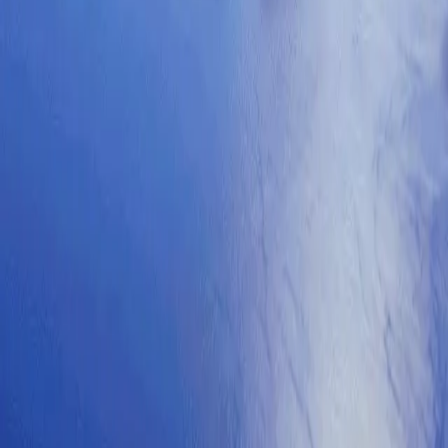
Güncellendi: 15 Mayıs 2026
Uçak Bileti Kampanyaları
Ryanair Yüzde 25 İndirimi
**BİTTİ**
Ryanair Yüzde 25 İndirimi Ryanair Yüzde 25 İndirimi
Bildiğiniz gibi Ryanair neredeyse bir otobüs parasına çok
uzak mesafelere uçak bileti satıyor ve Ryanair…
Güncellendi: 15 Mayıs 2026
A
rot
vrupa
Avrupa seyahati hakkında ipuçları, rotalar ve
bütçe tavsiyeleri.
HIZLI BAĞLANTILAR
Hakkında