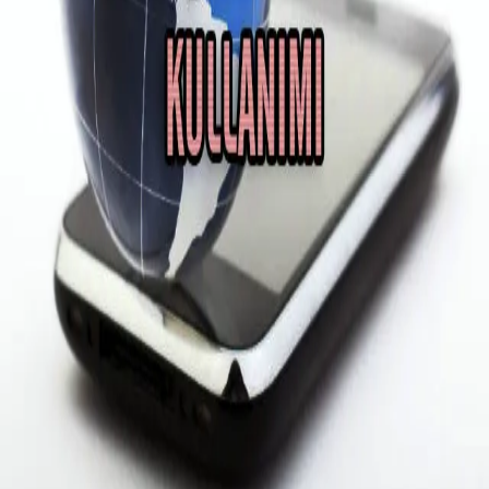
Yurtdışına gidip gelen herkesin en çok sorduğu
sorulardan bir tanesi yurtdışında cep telefonu kullanımı
olarak öne çıkıyor. Bu yazıda da yurtdışında telefon gör…
Güncellendi: 4 Mayıs 2026
A
rot
vrupa
Avrupa seyahati hakkında ipuçları, rotalar ve
bütçe tavsiyeleri.
HIZLI BAĞLANTILAR
Hakkında
İletişim
Site Haritası
KATEGORILER
TAKIP ET
© 2026 ROTAVRUPA
İSTANBUL