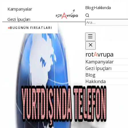
Blog
Hakkında
Kampanyalar
Gezi İpuçları
İstanbul
→
Atina
€76
·
İstanbul
→
Saraybosna
€89
·
BUGÜNÜN FIRSATLARI
#
yurtdışında telefon
rot
A
vrupa
kullanımı turkcell
Kampanyalar
Gezi İpuçları
Blog
Hakkında
Faydalı Bilgiler
Yurtdışında Telefon
Kullanımı