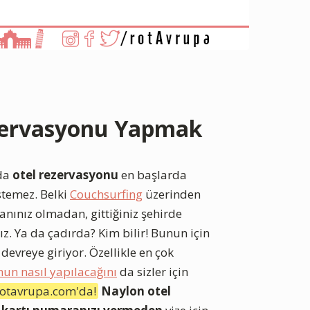
Rezervasyonu Yapmak
nda
otel rezervasyonu
en başlarda
stemez. Belki
Couchsurfing
üzerinden
lanınız olmadan, gittiğiniz şehirde
z. Ya da çadırda? Kim bilir! Bunun için
evreye giriyor. Özellikle en çok
nun nasıl yapılacağını
da sizler için
 Rotavrupa.com'da!
Naylon otel