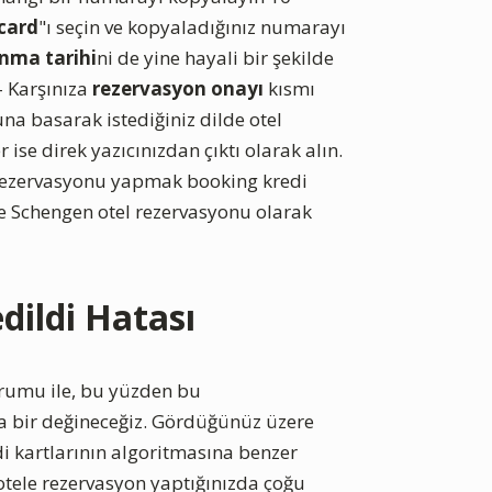
card
"ı seçin ve kopyaladığınız numarayı
nma tarihi
ni de yine hayali bir şekilde
 Karşınıza
rezervasyon onayı
kısmı
una basarak istediğiniz dilde otel
 ise direk yazıcınızdan çıktı olarak alın.
l rezervasyonu yapmak booking kredi
ce Schengen otel rezervasyonu olarak
dildi Hatası
orumu ile, bu yüzden bu
a bir değineceğiz. Gördüğünüz üzere
i kartlarının algoritmasına benzer
 otele rezervasyon yaptığınızda çoğu