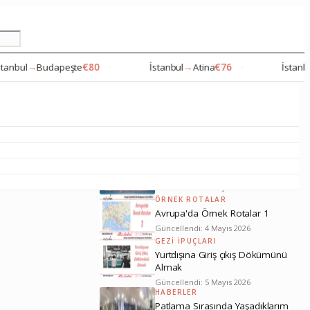
ul
→
Budapeşte
€80
·
İstanbul
→
Atina
€76
·
İstanbul
→
S
ÖNERILEN YAZILAR
HAVA YOLU INCELEMELERI
Norwegian Havayolu Nasıl?
Güncellendi: 5 Mayıs 2026
ÖRNEK ROTALAR
Avrupa'da Örnek Rotalar 1
Güncellendi: 4 Mayıs 2026
GEZI IPUÇLARI
Yurtdışına Giriş çıkış Dökümünü
Almak
Güncellendi: 5 Mayıs 2026
HABERLER
Patlama Sırasında Yaşadıklarım