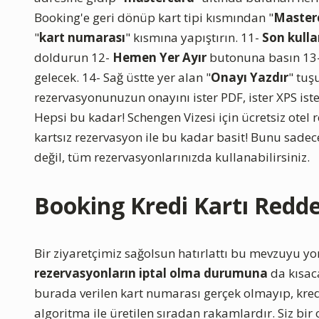
Booking'e geri dönüp kart tipi kısmından "
Master
"
kart numarası
" kısmına yapıştırın. 11-
Son kulla
doldurun 12-
Hemen Yer Ayır
butonuna basın 13-
gelecek. 14- Sağ üstte yer alan "
Onayı Yazdır
" tuş
rezervasyonunuzun onayını ister PDF, ister XPS ister
Hepsi bu kadar! Schengen Vizesi için ücretsiz ote
kartsız rezervasyon ile bu kadar basit! Bunu sade
değil, tüm rezervasyonlarınızda kullanabilirsiniz.
Booking Kredi Kartı Redde
Bir ziyaretçimiz sağolsun hatırlattı bu mevzuyu y
rezervasyonların iptal olma durumuna
da kısac
burada verilen kart numarası gerçek olmayıp, kred
algoritma ile üretilen sıradan rakamlardır. Siz bir