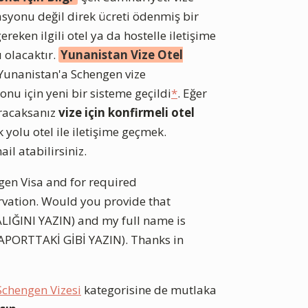
onu değil direk ücreti ödenmiş bir
eken ilgili otel ya da hostelle iletişime
ı olacaktır.
Yunanistan Vize Otel
Yunanistan'a Schengen vize
nu için yeni bir sisteme geçildi
*
. Eğer
racaksanız
vize için konfirmeli otel
 yolu otel ile iletişime geçmek.
il atabilirsiniz.
ngen Visa and for required
rvation. Would you provide that
IĞINI YAZIN) and my full name is
PORTTAKİ GİBİ YAZIN). Thanks in
Schengen Vizesi
kategorisine de mutlaka