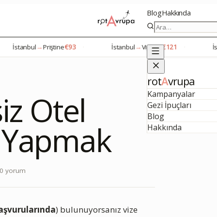
Blog
Hakkında
İstanbul
→
Priştine
€93
·
İstanbul
→
Viyana
€121
·
İstanb
rot
A
vrupa
Kampanyalar
siz Otel
Gezi İpuçları
Blog
 Yapmak
Hakkında
0
yorum
başvurularında
) bulunuyorsanız vize