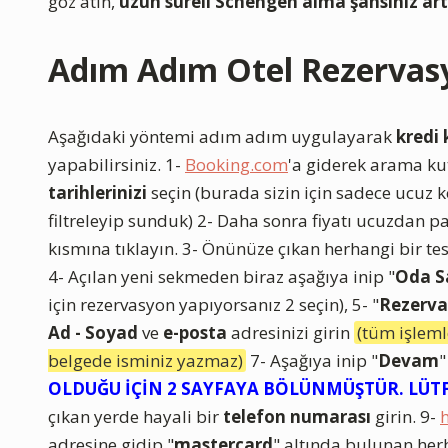
göz atın,
uzun süreli Schengen alma şansınız art
Adım Adım Otel Rezervas
Aşağıdaki yöntemi adım adım uygulayarak
kredi
yapabilirsiniz. 1-
Booking.com
'a giderek arama k
tarihlerinizi
seçin (burada sizin için sadece ucuz
filtreleyip sunduk) 2- Daha sonra fiyatı ucuzdan pa
kısmına tıklayın. 3- Önünüze çıkan herhangi bir tes
4- Açılan yeni sekmeden biraz aşağıya inip "
Oda S
için rezervasyon yapıyorsanız 2 seçin), 5- "
Rezerva
Ad - Soyad
ve
e-posta
adresinizi girin
(tüm işleml
belgede isminiz yazmaz)
7- Aşağıya inip "
Devam
"
OLDUĞU İÇİN 2 SAYFAYA BÖLÜNMÜŞTÜR. LÜTF
çıkan yerde hayali bir
telefon numarası
girin. 9-
adresine gidip "
mastercard
" altında bulunan her