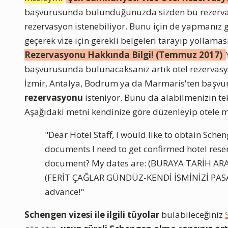
başvurusunda bulunduğunuzda sizden bu rezervasy
rezervasyon istenebiliyor. Bunu için de yapmanız ger
geçerek vize için gerekli belgeleri tarayıp yollamas
Rezervasyonu Hakkında Bilgi! (Temmuz 2017)
başvurusunda bulunacaksanız artık otel rezervasyo
İzmir, Antalya, Bodrum ya da Marmaris'ten başvu
rezervasyonu
isteniyor. Bunu da alabilmenizin tek
Aşağıdaki metni kendinize göre düzenleyip otele ma
"Dear Hotel Staff, I would like to obtain Sche
documents I need to get confirmed hotel rese
document? My dates are: (BURAYA TARİH ARAL
(FERİT ÇAĞLAR GÜNDÜZ-KENDİ İSMİNİZİ PASA
advance!"
Schengen vizesi ile ilgili tüyolar
bulabileceğiniz