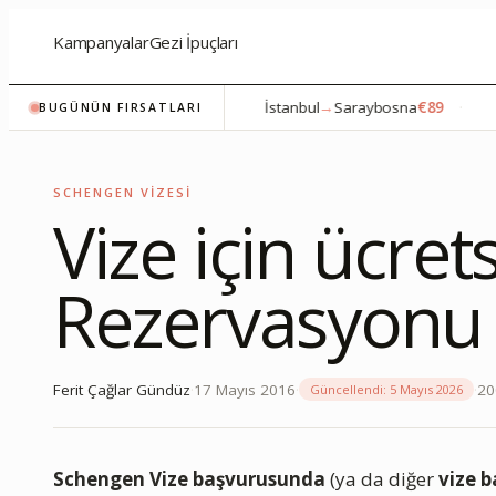
Kampanyalar
Gezi İpuçları
İstanbul
→
Atina
€76
·
İstanbul
→
Saraybosna
€89
·
BUGÜNÜN FIRSATLARI
SCHENGEN VIZESI
Vize için ücret
Rezervasyonu
Ferit Çağlar Gündüz
·
17 Mayıs 2016
·
·
20
Güncellendi:
5 Mayıs 2026
Schengen Vize başvurusunda
(ya da diğer
vize 