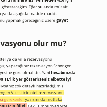
i kartı numaranızı vermeden
vize için
zi göstereceğim. Eğer şu anda müsait
n
ya da aşağıda madde madde
syonu yapmak göreceğiniz üzere
gayet
ervasyonu olur mu?
stel ya da villa rezervasyonu
 şu; yapacağınız rezervasyon Schengen
esine göre olmalıdır. Yani
hesabınızda
 TL'lik yer gösterirseniz elbette iyi
ysanız çok detaylı hazırladığımız
ngen Vizesi için otel rezervasyonu
si gerekenler
yazısını da mutlaka
nu İçin Bilgi
Çek Cumhuriyeti vize