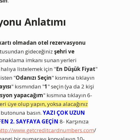
sın
.
yonu Anlatımı
 kartı olmadan otel rezervasyonu
utusundan gideceğiniz
şehri ve
 konaklama imkanı sunan yerleri
halıya listelemek için "
En Düşük Fiyat
"
isten "
Odanızı Seçin
" kısmına tıklayın
ayısı
" kısmından "
1
" seçin (ya da 2 kişi
syon yapacağım
" kısmına tıklayın 6-
eri üye olup yapın, yoksa alacağınız
 butonuna basın.
YAZI ÇOK UZUN
EN 2. SAYFAYA GEÇİN
8- Karşınıza
http://www.getcreditcardnumbers.com
/
hangi bir numarayı kopyalayın 10-