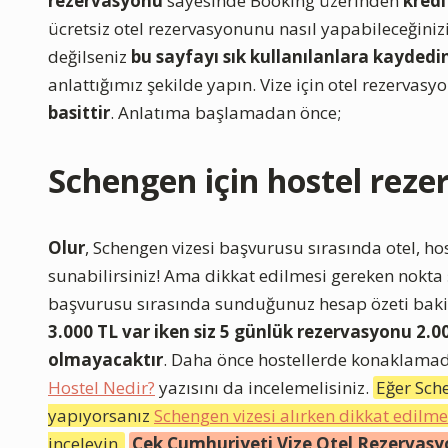
rezervasyonu
sayesinde Booking üzerinden
kred
ücretsiz otel rezervasyonunu nasıl yapabileceğini
değilseniz
bu sayfayı sık kullanılanlara kaydedi
anlattığımız şekilde yapın. Vize için otel rezerva
basittir
. Anlatıma başlamadan önce;
Schengen için hostel rez
Olur
, Schengen vizesi başvurusu sırasında otel, ho
sunabilirsiniz! Ama dikkat edilmesi gereken nokta
başvurusu sırasında sunduğunuz hesap özeti bakiy
3.000 TL var iken siz 5 günlük rezervasyonu 2.000
olmayacaktır
. Daha önce hostellerde konaklamadı
Hostel Nedir?
yazısını da incelemelisiniz.
Eğer Sche
yapıyorsanız
Schengen vizesi alırken dikkat edilme
inceleyin.
Çek Cumhuriyeti Vize Otel Rezervasyo