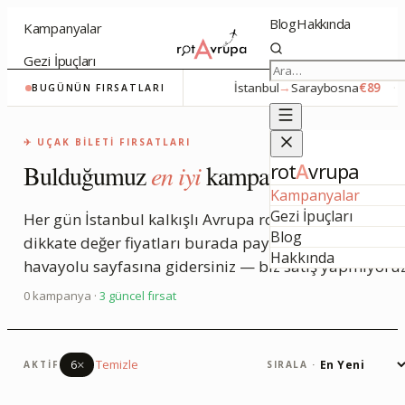
Blog
Hakkında
Kampanyalar
Gezi İpuçları
İstanbul
→
Atina
€76
·
İstanbul
→
Saraybosna
€89
·
BUGÜNÜN FIRSATLARI
✈ UÇAK BILETI FIRSATLARI
rot
A
vrupa
Bulduğumuz
en iyi
kampanyalar.
Kampanyalar
Gezi İpuçları
Her gün İstanbul kalkışlı Avrupa rotalarını tarar,
Blog
dikkate değer fiyatları burada paylaşırız. Tıklayınca
Hakkında
havayolu sayfasına gidersiniz — biz satış yapmıyoruz
0
kampanya ·
3
güncel fırsat
×
Temizle
6
AKTIF
SIRALA ·